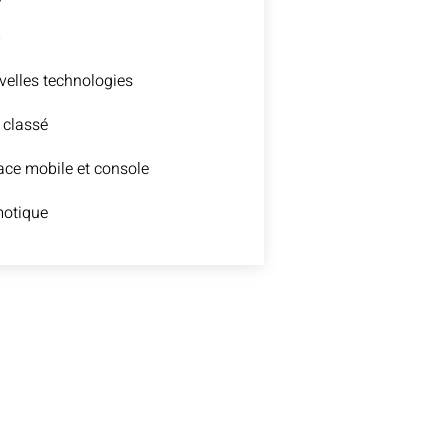
b
elles technologies
 classé
ce mobile et console
otique