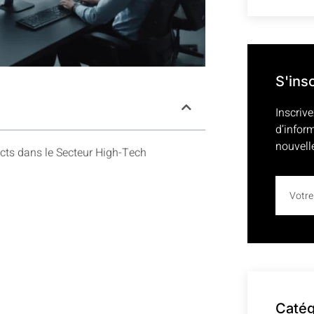
S'ins
Inscrive
d’infor
nouvell
pacts dans le Secteur High-Tech
Catég