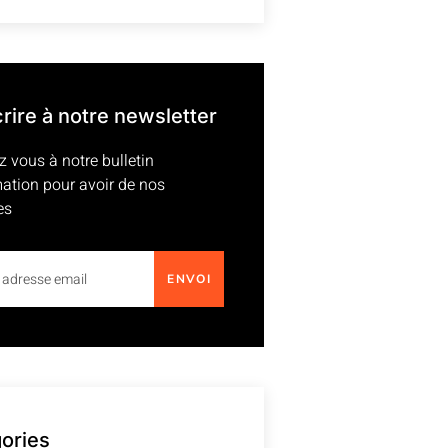
crire à notre newsletter
z vous à notre bulletin
mation pour avoir de nos
es
ENVOI
ories