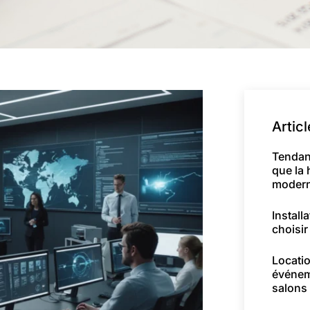
Artic
Tendan
que la 
moder
Install
choisir
Locatio
événem
salons