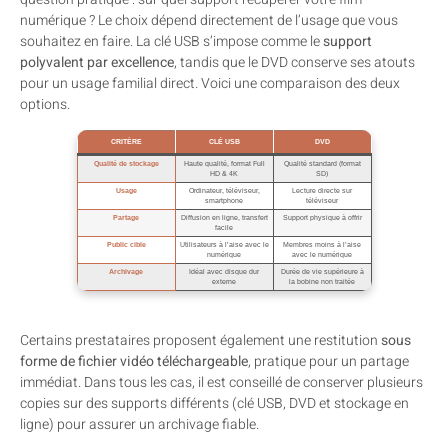
numérique ? Le choix dépend directement de l’usage que vous
souhaitez en faire. La clé USB s’impose comme le
support
polyvalent par excellence
, tandis que le DVD conserve ses atouts
pour un usage familial direct. Voici une comparaison des deux
options.
CRITÈRE
CLÉ USB
DVD
Qualité de stockage
Haute qualité, format Full
Qualité standard (format
HD & 4K
SD)
Usage
Ordinateur, téléviseur,
Lecture directe sur
smartphone
téléviseur
Partage
Diffusion en ligne, transfert
Support physique à offrir
facile
Public cible
Utilisateurs à l’aise avec le
Membres moins à l’aise
numérique
avec le numérique
Archivage
Idéal avec disque dur
Durée de vie supérieure à
externe
la bobine non traitée
Certains prestataires proposent également une restitution
sous
forme de fichier vidéo téléchargeable
, pratique pour un partage
immédiat. Dans tous les cas, il est conseillé de conserver plusieurs
copies sur des supports différents (clé USB, DVD et stockage en
ligne) pour assurer un archivage fiable.