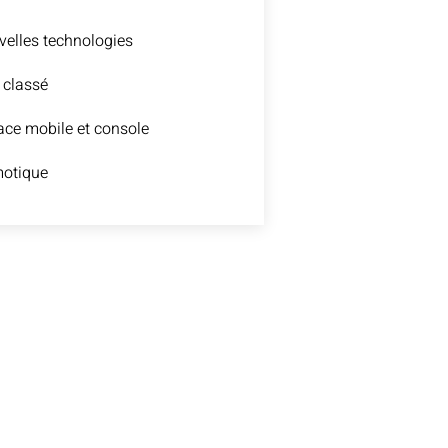
elles technologies
 classé
ce mobile et console
otique