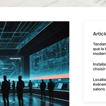
Artic
Tendan
que la 
moder
Install
choisir
Locatio
événem
salons