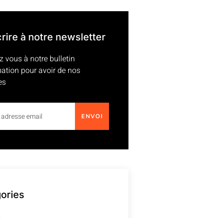
crire à notre newsletter
z vous à notre bulletin
mation pour avoir de nos
es
ENVOI
ories
b