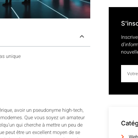
S'ins
Inscrive
d’infor
nouvell
ias unique
rique, avoir un pseudonyme high-tech,
s modernes. Que vous soyez un amateur
Catég
elqu’un qui cherche à mettre un peu de
que peut être un excellent moyen de se
We