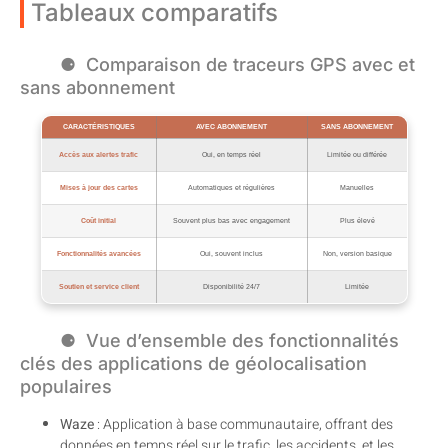
Tableaux comparatifs
Comparaison de traceurs GPS avec et
sans abonnement
CARACTÉRISTIQUES
AVEC ABONNEMENT
SANS ABONNEMENT
Accès aux alertes trafic
Oui, en temps réel
Limitée ou différée
Mises à jour des cartes
Automatiques et régulières
Manuelles
Coût initial
Souvent plus bas avec engagement
Plus élevé
Fonctionnalités avancées
Oui, souvent inclus
Non, version basique
Soutien et service client
Disponibilité 24/7
Limitée
Vue d’ensemble des fonctionnalités
clés des applications de géolocalisation
populaires
Waze
: Application à base communautaire, offrant des
données en temps réel sur le trafic, les accidents, et les