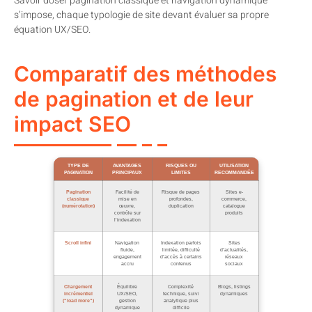
Savoir doser pagination classique et navigation dynamique
s’impose, chaque typologie de site devant évaluer sa propre
équation UX/SEO.
Comparatif des méthodes
de pagination et de leur
impact SEO
TYPE DE
AVANTAGES
RISQUES OU
UTILISATION
PAGINATION
PRINCIPAUX
LIMITES
RECOMMANDÉE
Pagination
Facilité de
Risque de pages
Sites e-
classique
mise en
profondes,
commerce,
(numérotation)
œuvre,
duplication
catalogue
contrôle sur
produits
l’indexation
Scroll infini
Navigation
Indexation parfois
Sites
fluide,
limitée, difficulté
d’actualités,
engagement
d’accès à certains
réseaux
accru
contenus
sociaux
Chargement
Équilibre
Complexité
Blogs, listings
incrémentiel
UX/SEO,
technique, suivi
dynamiques
(“load more”)
gestion
analytique plus
dynamique
difficile