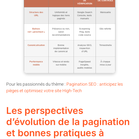
DE
DE CONTRÔLE
VÉRIFICATION
Structure des
Uniformité et
Google Search
Mensuelle
URL
logique des liens
Console, tests
paginés
manuels
Balises
Présence ou non,
Screaming
Dès refonte
rel= »prev/next »
selon
Frog, tests
recommandations
code source
Canonicalisation
Bonne
Analyse SEO,
Trimestrielle
implémentation
inspection
de canonical
d’URL
Performance
Vitesse et rendu
PageSpeed
À chaque
mobile
sur mobile
Insights,
mise à jour
audits mobiles
Pour les passionnés du thème :
Pagination SEO : anticipez les
pièges et optimisez votre site High-Tech
Les perspectives
d’évolution de la pagination
et bonnes pratiques à