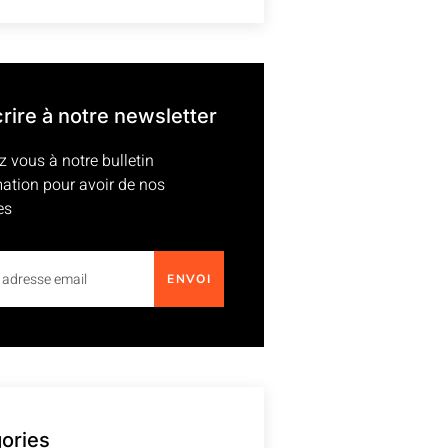
crire à notre newsletter
z vous à notre bulletin
mation pour avoir de nos
es
ENVOI
ories