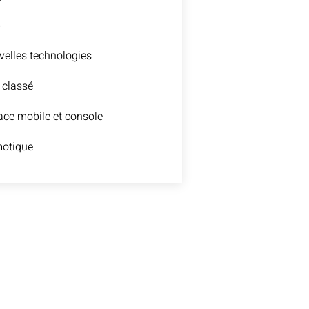
b
elles technologies
 classé
ce mobile et console
otique