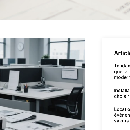
Artic
Tendan
que la 
moder
Install
choisir
Locatio
événem
salons