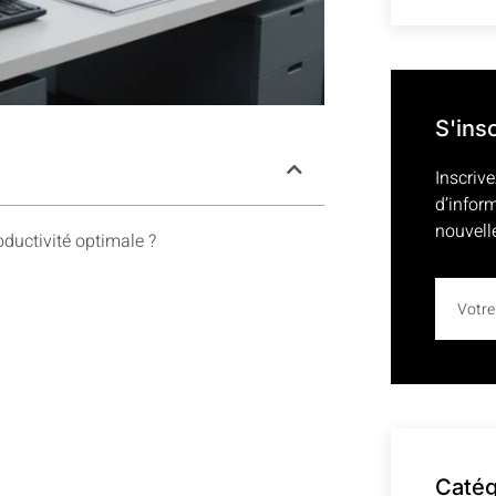
S'ins
Inscrive
d’infor
nouvell
ductivité optimale ?
Catég