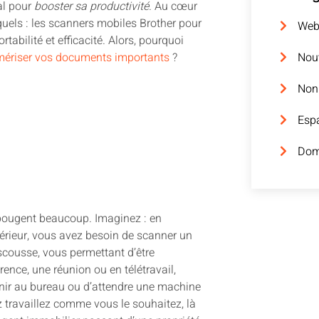
al pour
booster sa productivité
. Au cœur
quels : les scanners mobiles Brother pour
We
abilité et efficacité. Alors, pourquoi
mériser vos documents importants
?
Nouv
Non
Espa
Dom
bougent beaucoup. Imaginez : en
térieur, vous avez besoin de scanner un
escousse, vous permettant d’être
nce, une réunion ou en télétravail,
enir au bureau ou d’attendre une machine
travaillez comme vous le souhaitez, là